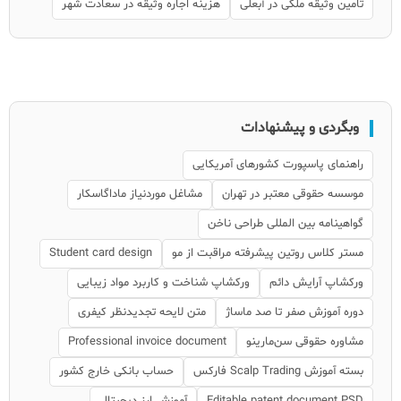
تامین وثیقه ملکی در آبعلی
هزینه اجاره وثیقه در سعادت شهر
وبگردی و پیشنهادات
راهنمای پاسپورت کشورهای آمریکایی
موسسه حقوقی معتبر در تهران
مشاغل موردنیاز ماداگاسکار
گواهینامه بین المللی طراحی ناخن
مستر کلاس روتین پیشرفته مراقبت از مو
Student card design
ورکشاپ آرایش دائم
ورکشاپ شناخت و کاربرد مواد زیبایی
دوره آموزش صفر تا صد ماساژ
متن لایحه تجدیدنظر کیفری
مشاوره حقوقی سن‌مارینو
Professional invoice document
بسته آموزش Scalp Trading فارکس
حساب بانکی خارج کشور
Editable patent document PSD
آموزش ارز دیجیتال