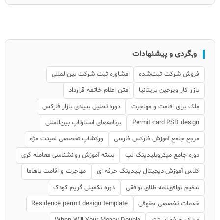
وبگردی و پیشنهادات
فروش شرکت ثبت‌شده
مشاوره ثبت شرکت بین‌المللی
بازار کار ویرجین بریتانیا
متن اعلام خاتمه قرارداد
ملک برای اقامت و مهاجرت
دوره تحلیل بنیادی بازار فارکس
Permit card PSD design
برنامه‌های استارتاپ بین‌المللی
مرجع جامع آموزش فارکس فارسی
ورکشاپ تخصصی لمینت مژه
دوره جامع میکروبلیدینگ لب
بسته آموزش روانشناسی معامله گری
کلاس آموزش دیجیتال بلیدینگ حرفه ای
مهاجرت و اقامت باهاما
تنظیم توافق‌نامه طلاق توافقی
دوره تکمیلی گریم کودک
خدمات تخصصی حقوقی
Residence permit design template
مدرک حرفه ای تاتو
When Will Your Money Double