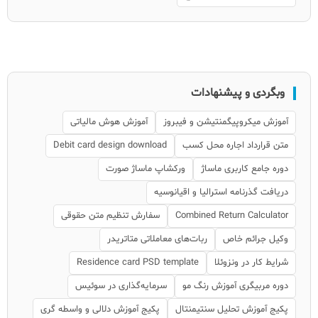
وبگردی و پیشنهادات
آموزش میکروپیگمنتیشن و فیبروز
آموزش هوش مالیاتی
متن قرارداد اجاره محل کسب
Debit card design download
دوره جامع کاربری ماساژ
ورکشاپ ماساژ صورت
دریافت گذرنامه استرالیا و اقیانوسیه
Combined Return Calculator
سفارش تنظیم متن حقوقی
وکیل جرائم خاص
ربات‌های معاملاتی متاتریدر
شرایط کار در ونزوئلا
Residence card PSD template
دوره مربیگری آموزش رنگ مو
سرمایه‌گذاری در سوئیس
پکیج آموزش تحلیل سنتیمنتال
پکیج آموزش دلالی و واسطه گری