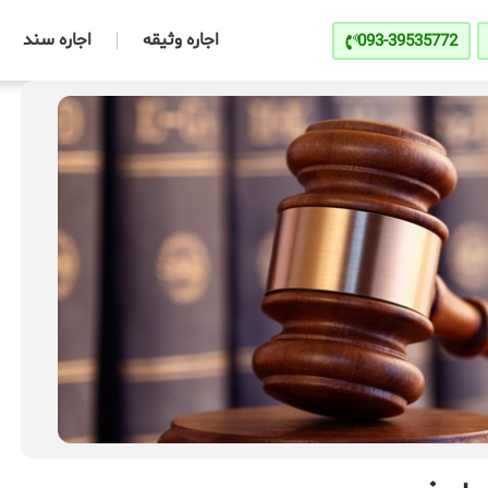
اجاره وثیقه
اجاره سند
093-39535772