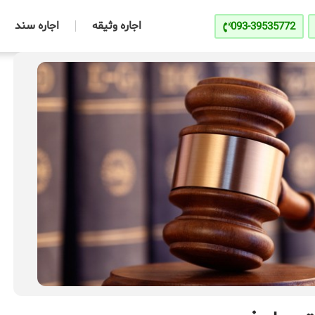
اجاره وثیقه
اجاره سند
093-39535772