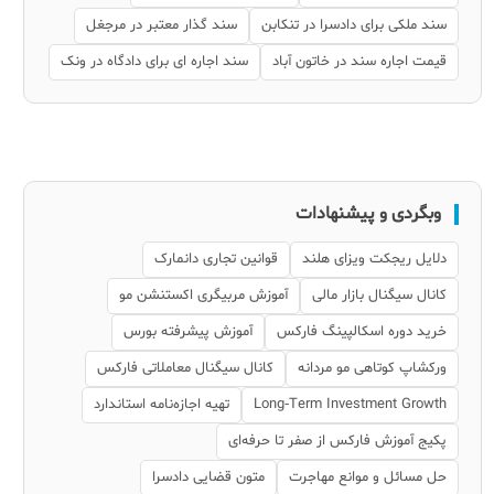
سند ملکی برای دادسرا در تنکابن
سند گذار معتبر در مرجغل
قیمت اجاره سند در خاتون آباد
سند اجاره ای برای دادگاه در ونک
وبگردی و پیشنهادات
دلایل ریجکت ویزای هلند
قوانین تجاری دانمارک
کانال سیگنال بازار مالی
آموزش مربیگری اکستنشن مو
خرید دوره اسکالپینگ فارکس
آموزش پیشرفته بورس
ورکشاپ کوتاهی مو مردانه
کانال سیگنال معاملاتی فارکس
Long‑Term Investment Growth
تهیه اجازه‌نامه استاندارد
پکیج آموزش فارکس از صفر تا حرفه‌ای
حل مسائل و موانع مهاجرت
متون قضایی دادسرا