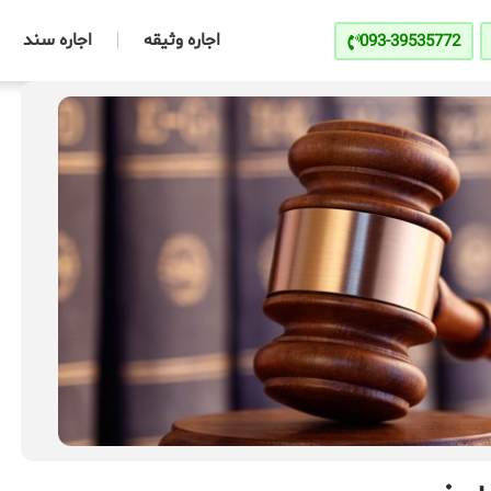
اجاره وثیقه
اجاره سند
093-39535772