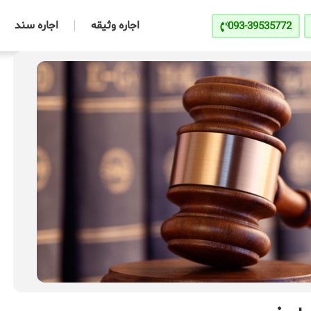
اجاره وثیقه
اجاره سند
093-39535772