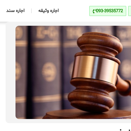
اجاره وثیقه
اجاره سند
093-39535772