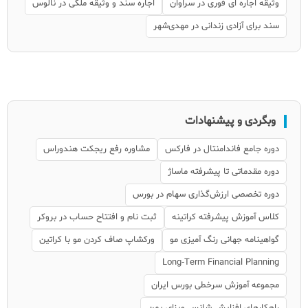
وثیقه اجاره ای فوری در سراوان
اجاره سند و وثیقه ملکی در نالوس
سند برای آزادی زندانی در مهدی‌شهر
وبگردی و پیشنهادات
دوره جامع فاندامنتال در فارکس
مشاوره رفع ریجکت هندوراس
دوره مقدماتی تا پیشرفته ماساژ
دوره تخصصی ارزش‌گذاری سهام در بورس
کلاس آموزش پیشرفته کراتینه
ثبت نام و افتتاح حساب در بروکر
گواهینامه جهانی رنگ آمیزی مو
ورکشاپ صاف کردن مو با کراتین
Long‑Term Financial Planning
مجموعه آموزش سرخطی بورس ایران
راهکارهای افزایش شانس ویزای یمن