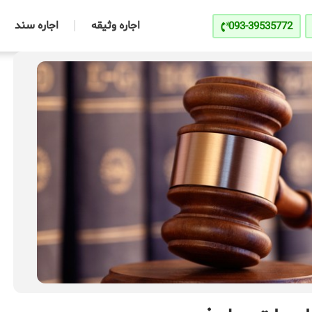
اجاره وثیقه
اجاره سند
093-39535772