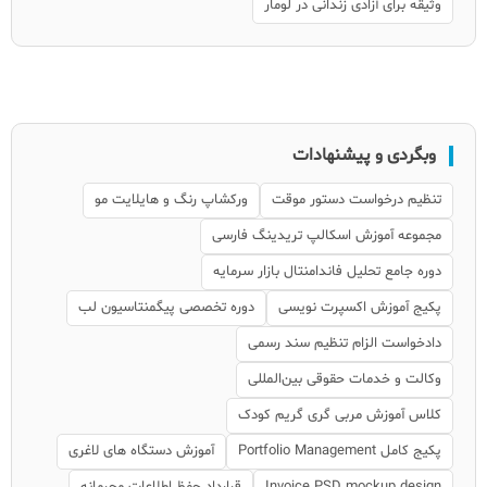
وثیقه برای آزادی زندانی در لومار
وبگردی و پیشنهادات
تنظیم درخواست دستور موقت
ورکشاپ رنگ و هایلایت مو
مجموعه آموزش اسکالپ تریدینگ فارسی
دوره جامع تحلیل فاندامنتال بازار سرمایه
پکیج آموزش اکسپرت نویسی
دوره تخصصی پیگمنتاسیون لب
دادخواست الزام تنظیم سند رسمی
وکالت و خدمات حقوقی بین‌المللی
کلاس آموزش مربی گری گریم کودک
پکیج کامل Portfolio Management
آموزش دستگاه های لاغری
Invoice PSD mockup design
قرارداد حفظ اطلاعات محرمانه