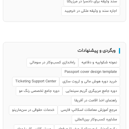
سند وثیقه برای دادسرا در مرزیکلا
اجاره سند و وثیقه ملکی در خرم‌بید
وبگردی و پیشنهادات
نمونه شکواییه و دفاعیه
راه‌اندازی کسب‌وکار در سومالی
Passport cover design template
خرید دوره هوش مالی و ثروت سازی
Ticketing Support Center
دوره جامع مربیگری گریم سینمایی
دوره جامع تخصصی رنگ مو
راهنمای اخذ اقامت در آفریقا
مرجع آموزش معاملات اسکالپ فارسی
خدمات حقوقی در سن‌مارینو
مشاوره کسب‌وکار بین‌المللی
پکیج آموزش ایچیموکو از صفر تا حرفه‌ای
مستر کلاس کار با مواد