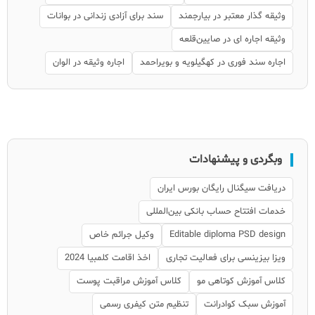
وثیقه گذار معتبر در بیارجمند
سند برای آزادی زندانی در بوانات
وثیقه اجاره ای در صایین‌قلعه
اجاره سند فوری در کهگیلویه و بویراحمد
اجاره وثیقه در الوان
وبگردی و پیشنهادات
دریافت سیگنال رایگان بورس ایران
خدمات افتتاح حساب بانکی بین‌المللی
Editable diploma PSD design
وکیل جرائم خاص
ویزا بیزینسی برای فعالیت تجاری
اخذ اقامت کلمبیا 2024
کلاس آموزش کوتاهی مو
کلاس آموزش مراقبت پوست
آموزش سبک کوادرانت
تنظیم متن کیفری رسمی