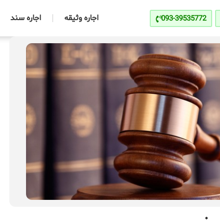
اجاره وثیقه
اجاره سند
093-39535772