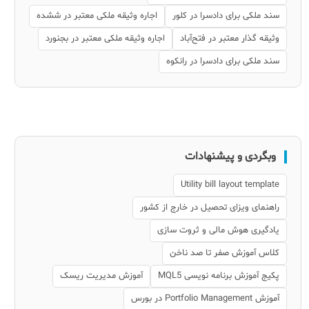
سند ملکی برای دادسرا در کلور
اجاره وثیقه ملکی معتبر در ششده
وثیقه گذار معتبر در فتح‌آباد
اجاره وثیقه ملکی معتبر در بجنورد
سند ملکی برای دادسرا در رانکوه
وبگردی و پیشنهادات
Utility bill layout template
راهنمای ویزای تحصیل در خارج از کشور
یادگیری هوش مالی و ثروت سازی
کلاس آموزش صفر تا صد ناخن
پکیج آموزش برنامه نویسی MQL5
آموزش مدیریت ریسک
آموزش Portfolio Management در بورس