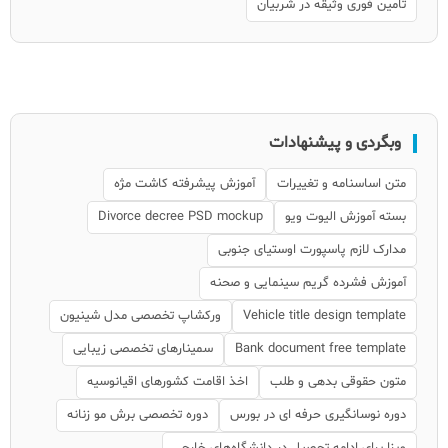
تامین فوری وثیقه در شربیان
وبگردی و پیشنهادات
متن اساسنامه و تغییرات
آموزش پیشرفته کاشت مژه
بسته آموزش الیوت ویو
Divorce decree PSD mockup
مدارک لازم پاسپورت اوستیای جنوبی
آموزش فشرده گریم سینمایی و صحنه
Vehicle title design template
ورکشاپ تخصصی مدل شینیون
Bank document free template
سمینارهای تخصصی زیبایی
متون حقوقی بدهی و طلب
اخذ اقامت کشورهای اقیانوسیه
دوره نوسانگیری حرفه ای در بورس
دوره تخصصی برش مو زنانه
ویزا برای ادامه تحصیل در دانشگاه‌های خارجی