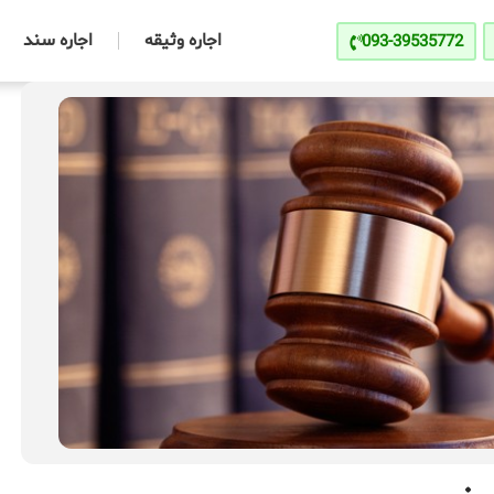
اجاره وثیقه
اجاره سند
093-39535772