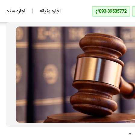
اجاره وثیقه
اجاره سند
093-39535772