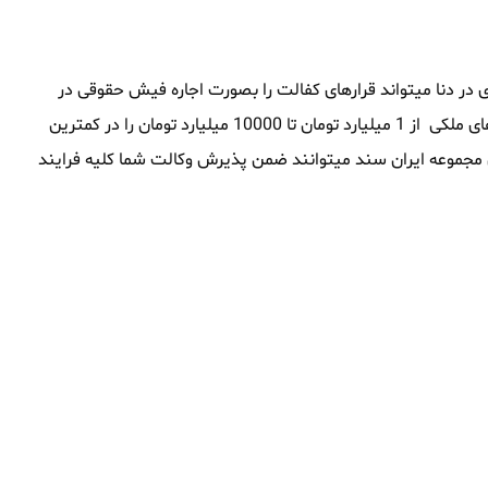
در دنا میتواند قرارهای کفالت را بصورت اجاره فیش حقوقی در
دنا تامین نماید ، این مجموعه همچنین توانایی آنرا داشته که وثیقه های ملکی از 1 میلیارد تومان تا 10000 میلیارد تومان را در کمترین
وقی مجموعه ایران سند میتوانند ضمن پذیرش وکالت شما کلیه فرایند