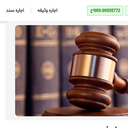
اجاره وثیقه
اجاره سند
093-39535772