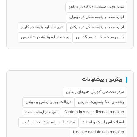
سند جهت ضمانت دادگاه در دالاهو
اجاره سند و وثیقه ملکی در درمیان
اجاره سند و وثیقه ملکی در بابکان
هزینه اجاره وثیقه در کاریز
تامین سند ملکی در سنگدوین
هزینه اجاره وثیقه در شاندرمن
وبگردی و پیشنهادات
مرکز تخصصی آموزش هنرهای زیبایی
راهنمای اخذ پاسپورت خارجی
دریافت ویزای رسمی و دولتی
Custom business licence mockup
نمونه اجاره‌نامه خانه
استادکلاس لیفت و لمینت
مدارک لازم پاسپورت صحرای غربی
Licence card design mockup