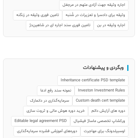
اجاره وثیقه جهت آزادی متهم در مرجغل
وثیقه برای دادسرا و تعزیرات در شُنبه
تامین فوری وثیقه در زنگنه
اجاره وثیقه در بن
تامین فوری سند اجاره ای در شاهین‌دژ
وبگردی و پیشنهادات
Inheritance certificate PSD template
Investon Investment Rules
نمونه سند رفع ادعا
Custom death cert template
سرمایه‌گذاری در دانمارک
دوره های آرایش دائم
خرید دوره هوش مالی و ثروت سازی
ورکشاپ تخصصی ماساژ فیشیال
Editable legal agreement PSD
اوسبیلدونگ برای مهاجرت
دوره‌های آموزشی فشرده سرمایه‌گذاری