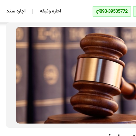
اجاره وثیقه
اجاره سند
093-39535772