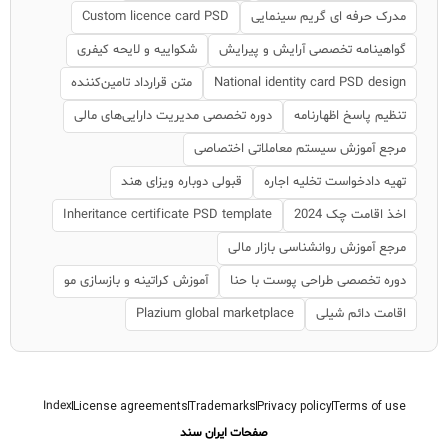
مدرک حرفه ای گریم سینمایی
Custom licence card PSD
گواهینامه تخصصی آرایش و پیرایش
شکواییه و لایحه کیفری
National identity card PSD design
متن قرارداد تامین‌کننده
تنظیم پاسخ اظهارنامه
دوره تخصصی مدیریت دارایی‌های مالی
مرجع آموزش سیستم معاملاتی اختصاصی
تهیه دادخواست تخلیه اجاره
قبولی دوباره ویزای هند
اخذ اقامت چک 2024
Inheritance certificate PSD template
مرجع آموزش روانشناسی بازار مالی
دوره تخصصی طراحی پوست با حنا
آموزش کراتینه و بازسازی مو
اقامت دائم شیلی
Plazium global marketplace
Index
License agreements
Trademarks
Privacy policy
Terms of use
صفحات ایران سند