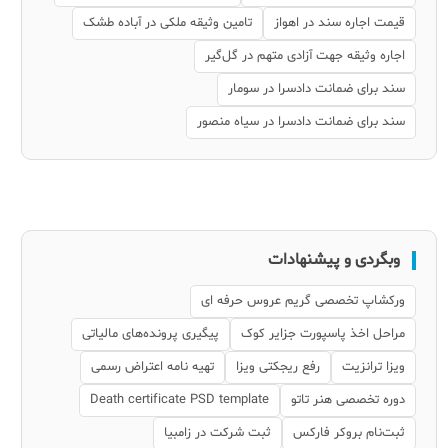
قیمت اجاره سند در اهواز
تامین وثیقه ملکی در آباده طشک
اجاره وثیقه جهت آزادی متهم در گل‌گیر
سند برای ضمانت دادسرا در سومار
سند برای ضمانت دادسرا در سیاه منصور
وبگردی و پیشنهادات
ورکشاپ تخصصی گریم عروس حرفه ای
مراحل اخذ پاسپورت جزایر کوک
پیگیری پرونده‌های مالیاتی
ویزا ترانزیت
رفع ریجکتی ویزا
تهیه نامه اعتراض رسمی
دوره تخصصی هنر تاتو
Death certificate PSD template
ثبت‌نام بروکر فارکس
ثبت شرکت در زامبیا