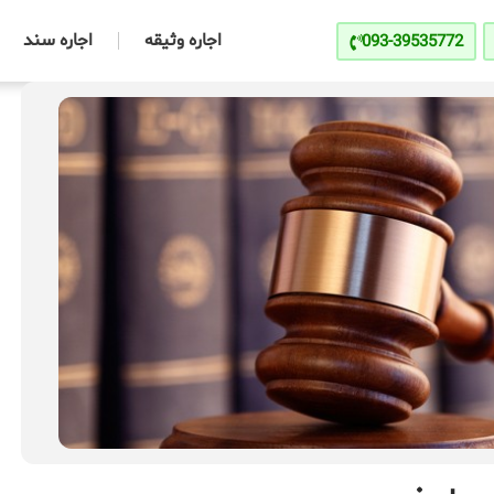
اجاره وثیقه
اجاره سند
093-39535772