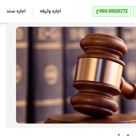
اجاره وثیقه
اجاره سند
093-39535772