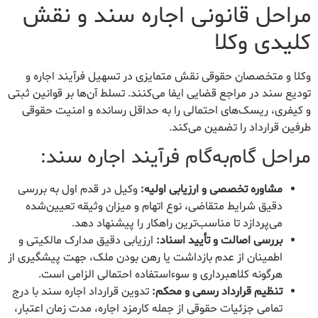
مراحل قانونی اجاره سند و نقش
کلیدی وکلا
وکلا و متخصصان حقوقی نقش متمایزی در تسهیل فرآیند اجاره و
تودیع سند در مراجع قضایی ایفا می‌کنند. تسلط آن‌ها بر قوانین ثبتی
و کیفری، ریسک‌های احتمالی را به حداقل رسانده و امنیت حقوقی
طرفین قرارداد را تضمین می‌کند.
مراحل گام‌به‌گام فرآیند اجاره سند:
مشاوره تخصصی و ارزیابی اولیه:
وکیل در قدم اول به بررسی
دقیق شرایط متقاضی، نوع اتهام و میزان وثیقه تعیین‌شده
می‌پردازد تا مناسب‌ترین راهکار را پیشنهاد دهد.
بررسی اصالت و تأیید اسناد:
ارزیابی دقیق مدارک مالکیتی و
اطمینان از عدم بازداشت یا رهن بودن ملک، جهت پیشگیری از
هرگونه کلاهبرداری و سوءاستفاده احتمالی الزامی است.
تنظیم قرارداد رسمی و محکم:
تدوین قرارداد اجاره سند با درج
تمامی جزئیات حقوقی از جمله کارمزد اجاره، مدت زمان اعتبار،