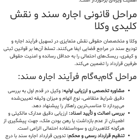
اهمیت ویژه‌ای برخوردار است.
مراحل قانونی اجاره سند و نقش
کلیدی وکلا
وکلا و متخصصان حقوقی نقش متمایزی در تسهیل فرآیند اجاره و
تودیع سند در مراجع قضایی ایفا می‌کنند. تسلط آن‌ها بر قوانین ثبتی
و کیفری، ریسک‌های احتمالی را به حداقل رسانده و امنیت حقوقی
طرفین قرارداد را تضمین می‌کند.
مراحل گام‌به‌گام فرآیند اجاره سند:
مشاوره تخصصی و ارزیابی اولیه:
وکیل در قدم اول به بررسی
دقیق شرایط متقاضی، نوع اتهام و میزان وثیقه تعیین‌شده
می‌پردازد تا مناسب‌ترین راهکار را پیشنهاد دهد.
بررسی اصالت و تأیید اسناد:
ارزیابی دقیق مدارک مالکیتی و
اطمینان از عدم بازداشت یا رهن بودن ملک، جهت پیشگیری از
هرگونه کلاهبرداری و سوءاستفاده احتمالی الزامی است.
تنظیم قرارداد رسمی و محکم:
تدوین قرارداد اجاره سند با درج