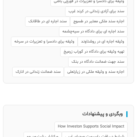
وثیقه برای دادسرا و تعزیرات در قورچی باشی
سند برای آزادی زندانی در کرند غرب
اجاره سند ملکی معتبر در طسوج
سند اجاره ای در طاقانک
سند اجاره ای برای دادگاه در سیه‌چشمه
وثیقه اجاره ای در روشناوند
وثیقه برای دادسرا و تعزیرات در سرخه
تهیه وثیقه برای دادگاه در گوراب زرمیخ
سند جهت ضمانت دادگاه در بنک
اجاره سند و وثیقه ملکی در زیارتعلی
سند ضمانت زندانی در انارک
وبگردی و پیشنهادات
How Investon Supports Social Impact
شرایط دریافت پاسپورت صحرای غربی
ورکشاپ شینیون مو