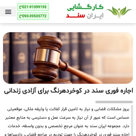
021-91099193
093-39535772
اجاره فوری سند در کوخردهرنگ برای آزادی زندانی
بروز مشکلات قضایی و نیاز به تامین قرار کفالت یا وثیقه ملکی، موقعیتی
حساس است که عبور از آن نیاز به سرعت عمل و دسترسی به منابع معتبر
دارد. مجموعه ایران سند به عنوان مرجع تخصصی و بدون واسطه، خدمات
اجاره سند فوری در کوخردهرنگ را جهت تودیع در مراجع قضایی، دادسراها و