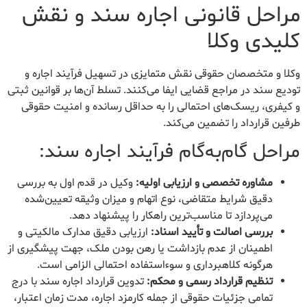
مراحل قانونی اجاره سند و نقش
کلیدی وکلا
وکلا و متخصصان حقوقی نقش متمایزی در تسهیل فرآیند اجاره و
تودیع سند در مراجع قضایی ایفا می‌کنند. تسلط آن‌ها بر قوانین ثبتی
و کیفری، ریسک‌های احتمالی را به حداقل رسانده و امنیت حقوقی
طرفین قرارداد را تضمین می‌کند.
مراحل گام‌به‌گام فرآیند اجاره سند:
مشاوره تخصصی و ارزیابی اولیه:
وکیل در قدم اول به بررسی
دقیق شرایط متقاضی، نوع اتهام و میزان وثیقه تعیین‌شده
می‌پردازد تا مناسب‌ترین راهکار را پیشنهاد دهد.
بررسی اصالت و تأیید اسناد:
ارزیابی دقیق مدارک مالکیتی و
اطمینان از عدم بازداشت یا رهن بودن ملک، جهت پیشگیری از
هرگونه کلاهبرداری و سوءاستفاده احتمالی الزامی است.
تنظیم قرارداد رسمی و محکم:
تدوین قرارداد اجاره سند با درج
تمامی جزئیات حقوقی از جمله کارمزد اجاره، مدت زمان اعتبار،