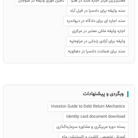
معتبرترین مرکز اجاره سند در هنزا
تامین فوری وثیقه در منوجان
سند وثیقه برای دادسرا در فیل آباد
سند اجاره ای برای دادگاه در دیواندره
اجاره وثیقه ملکی معتبر در مرکزی
وثیقه برای آزادی زندانی در مراوه‌تپه
سند برای ضمانت دادسرا در دهکویه
وبگردی و پیشنهادات
Investon Guide to Debt Return Mechanics
Identity card document download
بسته دوره مربیگری و مشاوره سرمایه‌گذاری
آموزش تخصصی کاشت و اکستنشن مژه