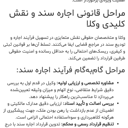
اهمیت ویژه‌ای برخوردار است.
مراحل قانونی اجاره سند و نقش
کلیدی وکلا
وکلا و متخصصان حقوقی نقش متمایزی در تسهیل فرآیند اجاره و
تودیع سند در مراجع قضایی ایفا می‌کنند. تسلط آن‌ها بر قوانین ثبتی
و کیفری، ریسک‌های احتمالی را به حداقل رسانده و امنیت حقوقی
طرفین قرارداد را تضمین می‌کند.
مراحل گام‌به‌گام فرآیند اجاره سند:
مشاوره تخصصی و ارزیابی اولیه:
وکیل در قدم اول به بررسی
دقیق شرایط متقاضی، نوع اتهام و میزان وثیقه تعیین‌شده
می‌پردازد تا مناسب‌ترین راهکار را پیشنهاد دهد.
بررسی اصالت و تأیید اسناد:
ارزیابی دقیق مدارک مالکیتی و
اطمینان از عدم بازداشت یا رهن بودن ملک، جهت پیشگیری از
هرگونه کلاهبرداری و سوءاستفاده احتمالی الزامی است.
تنظیم قرارداد رسمی و محکم:
تدوین قرارداد اجاره سند با درج