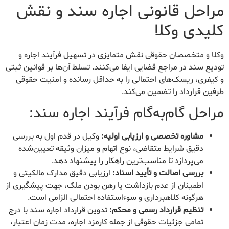
مراحل قانونی اجاره سند و نقش
کلیدی وکلا
وکلا و متخصصان حقوقی نقش متمایزی در تسهیل فرآیند اجاره و
تودیع سند در مراجع قضایی ایفا می‌کنند. تسلط آن‌ها بر قوانین ثبتی
و کیفری، ریسک‌های احتمالی را به حداقل رسانده و امنیت حقوقی
طرفین قرارداد را تضمین می‌کند.
مراحل گام‌به‌گام فرآیند اجاره سند:
مشاوره تخصصی و ارزیابی اولیه:
وکیل در قدم اول به بررسی
دقیق شرایط متقاضی، نوع اتهام و میزان وثیقه تعیین‌شده
می‌پردازد تا مناسب‌ترین راهکار را پیشنهاد دهد.
بررسی اصالت و تأیید اسناد:
ارزیابی دقیق مدارک مالکیتی و
اطمینان از عدم بازداشت یا رهن بودن ملک، جهت پیشگیری از
هرگونه کلاهبرداری و سوءاستفاده احتمالی الزامی است.
تنظیم قرارداد رسمی و محکم:
تدوین قرارداد اجاره سند با درج
تمامی جزئیات حقوقی از جمله کارمزد اجاره، مدت زمان اعتبار،