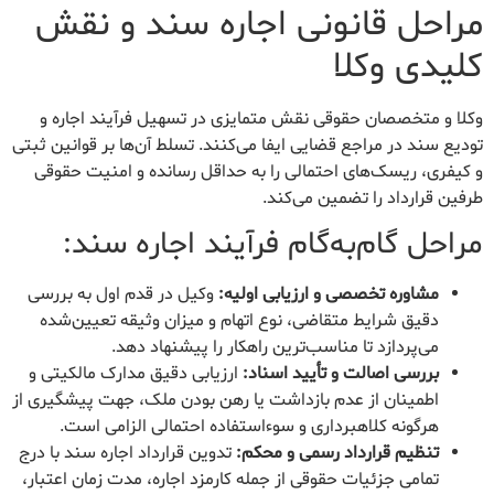
مراحل قانونی اجاره سند و نقش
کلیدی وکلا
وکلا و متخصصان حقوقی نقش متمایزی در تسهیل فرآیند اجاره و
تودیع سند در مراجع قضایی ایفا می‌کنند. تسلط آن‌ها بر قوانین ثبتی
و کیفری، ریسک‌های احتمالی را به حداقل رسانده و امنیت حقوقی
طرفین قرارداد را تضمین می‌کند.
مراحل گام‌به‌گام فرآیند اجاره سند:
مشاوره تخصصی و ارزیابی اولیه:
وکیل در قدم اول به بررسی
دقیق شرایط متقاضی، نوع اتهام و میزان وثیقه تعیین‌شده
می‌پردازد تا مناسب‌ترین راهکار را پیشنهاد دهد.
بررسی اصالت و تأیید اسناد:
ارزیابی دقیق مدارک مالکیتی و
اطمینان از عدم بازداشت یا رهن بودن ملک، جهت پیشگیری از
هرگونه کلاهبرداری و سوءاستفاده احتمالی الزامی است.
تنظیم قرارداد رسمی و محکم:
تدوین قرارداد اجاره سند با درج
تمامی جزئیات حقوقی از جمله کارمزد اجاره، مدت زمان اعتبار،