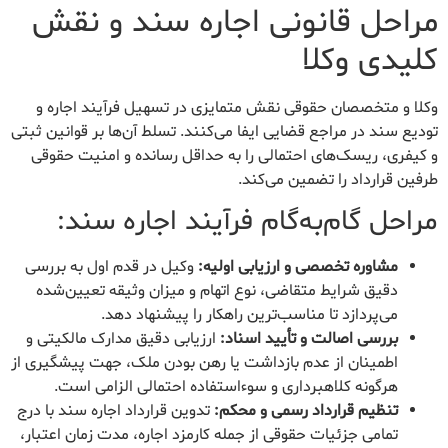
مراحل قانونی اجاره سند و نقش
کلیدی وکلا
وکلا و متخصصان حقوقی نقش متمایزی در تسهیل فرآیند اجاره و
تودیع سند در مراجع قضایی ایفا می‌کنند. تسلط آن‌ها بر قوانین ثبتی
و کیفری، ریسک‌های احتمالی را به حداقل رسانده و امنیت حقوقی
طرفین قرارداد را تضمین می‌کند.
مراحل گام‌به‌گام فرآیند اجاره سند:
مشاوره تخصصی و ارزیابی اولیه:
وکیل در قدم اول به بررسی
دقیق شرایط متقاضی، نوع اتهام و میزان وثیقه تعیین‌شده
می‌پردازد تا مناسب‌ترین راهکار را پیشنهاد دهد.
بررسی اصالت و تأیید اسناد:
ارزیابی دقیق مدارک مالکیتی و
اطمینان از عدم بازداشت یا رهن بودن ملک، جهت پیشگیری از
هرگونه کلاهبرداری و سوءاستفاده احتمالی الزامی است.
تنظیم قرارداد رسمی و محکم:
تدوین قرارداد اجاره سند با درج
تمامی جزئیات حقوقی از جمله کارمزد اجاره، مدت زمان اعتبار،