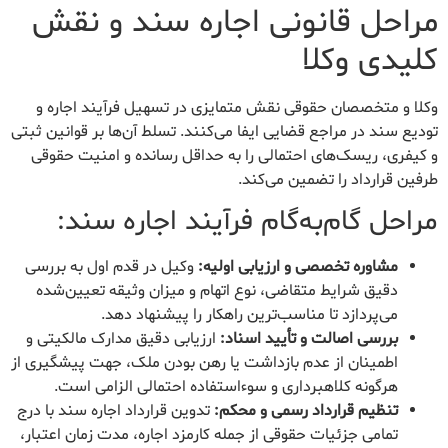
مراحل قانونی اجاره سند و نقش
کلیدی وکلا
وکلا و متخصصان حقوقی نقش متمایزی در تسهیل فرآیند اجاره و
تودیع سند در مراجع قضایی ایفا می‌کنند. تسلط آن‌ها بر قوانین ثبتی
و کیفری، ریسک‌های احتمالی را به حداقل رسانده و امنیت حقوقی
طرفین قرارداد را تضمین می‌کند.
مراحل گام‌به‌گام فرآیند اجاره سند:
مشاوره تخصصی و ارزیابی اولیه:
وکیل در قدم اول به بررسی
دقیق شرایط متقاضی، نوع اتهام و میزان وثیقه تعیین‌شده
می‌پردازد تا مناسب‌ترین راهکار را پیشنهاد دهد.
بررسی اصالت و تأیید اسناد:
ارزیابی دقیق مدارک مالکیتی و
اطمینان از عدم بازداشت یا رهن بودن ملک، جهت پیشگیری از
هرگونه کلاهبرداری و سوءاستفاده احتمالی الزامی است.
تنظیم قرارداد رسمی و محکم:
تدوین قرارداد اجاره سند با درج
تمامی جزئیات حقوقی از جمله کارمزد اجاره، مدت زمان اعتبار،