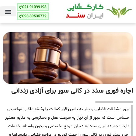
021-91099193
093-39535772
اجاره فوری سند در کانی سور برای آزادی زندانی
بروز مشکلات قضایی و نیاز به تامین قرار کفالت یا وثیقه ملکی، موقعیتی
حساس است که عبور از آن نیاز به سرعت عمل و دسترسی به منابع معتبر
دارد. مجموعه ایران سند به عنوان مرجع تخصصی و بدون واسطه، خدمات
اجاره سند فوری در کانی سور را جهت تودیع در مراجع قضایی، دادسراها و