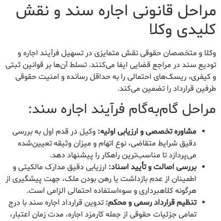
مراحل قانونی اجاره سند و نقش
کلیدی وکلا
وکلا و متخصصان حقوقی نقش متمایزی در تسهیل فرآیند اجاره و
تودیع سند در مراجع قضایی ایفا می‌کنند. تسلط آن‌ها بر قوانین ثبتی
و کیفری، ریسک‌های احتمالی را به حداقل رسانده و امنیت حقوقی
طرفین قرارداد را تضمین می‌کند.
مراحل گام‌به‌گام فرآیند اجاره سند:
مشاوره تخصصی و ارزیابی اولیه:
وکیل در قدم اول به بررسی
دقیق شرایط متقاضی، نوع اتهام و میزان وثیقه تعیین‌شده
می‌پردازد تا مناسب‌ترین راهکار را پیشنهاد دهد.
بررسی اصالت و تأیید اسناد:
ارزیابی دقیق مدارک مالکیتی و
اطمینان از عدم بازداشت یا رهن بودن ملک، جهت پیشگیری از
هرگونه کلاهبرداری و سوءاستفاده احتمالی الزامی است.
تنظیم قرارداد رسمی و محکم:
تدوین قرارداد اجاره سند با درج
تمامی جزئیات حقوقی از جمله کارمزد اجاره، مدت زمان اعتبار،