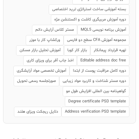
بسته آموزشی ساخت استراتژی ترید اختصاصی
دوره آموزش مربیگری کاشت و اکستنشن مژه
آموزش برنامه نویسی MQL5
مستر کلاس آرایش دائم
مجموعه آموزش CFA سطح دو فارسی
ورکشاپ کار با موزر
تهیه قرارداد پیمانکار
بازار کار کوبا
آموزش تحلیل بازار مسکن
Editable address doc free
اخذ جاب آفر برای ویزای کاری
دوره کامل مراقبت پوست از ابتدا
آموزش تخصصی مواد آرایشگری
دوره مستر شناخت و کاربرد مواد زیبایی
صورتجلسه رسمی تحویل
گواهینامه بین المللی افزایش طول مو
Degree certificate PSD template
Address verification PSD template
دلایل ریجکت ویزای هلند