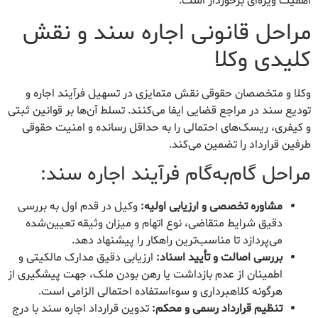
اهمیت ویژه‌ای برخوردار است.
مراحل قانونی اجاره سند و نقش
کلیدی وکلا
وکلا و متخصصان حقوقی نقش متمایزی در تسهیل فرآیند اجاره و
تودیع سند در مراجع قضایی ایفا می‌کنند. تسلط آن‌ها بر قوانین ثبتی
و کیفری، ریسک‌های احتمالی را به حداقل رسانده و امنیت حقوقی
طرفین قرارداد را تضمین می‌کند.
مراحل گام‌به‌گام فرآیند اجاره سند:
مشاوره تخصصی و ارزیابی اولیه:
وکیل در قدم اول به بررسی
دقیق شرایط متقاضی، نوع اتهام و میزان وثیقه تعیین‌شده
می‌پردازد تا مناسب‌ترین راهکار را پیشنهاد دهد.
بررسی اصالت و تأیید اسناد:
ارزیابی دقیق مدارک مالکیتی و
اطمینان از عدم بازداشت یا رهن بودن ملک، جهت پیشگیری از
هرگونه کلاهبرداری و سوءاستفاده احتمالی الزامی است.
تنظیم قرارداد رسمی و محکم:
تدوین قرارداد اجاره سند با درج