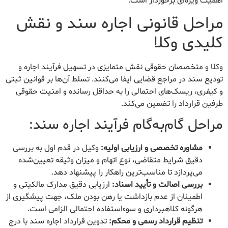
اهمیت ویژه‌ای برخوردار است.
مراحل قانونی اجاره سند و نقش
کلیدی وکلا
وکلا و متخصصان حقوقی نقش متمایزی در تسهیل فرآیند اجاره و
تودیع سند در مراجع قضایی ایفا می‌کنند. تسلط آن‌ها بر قوانین ثبتی
و کیفری، ریسک‌های احتمالی را به حداقل رسانده و امنیت حقوقی
طرفین قرارداد را تضمین می‌کند.
مراحل گام‌به‌گام فرآیند اجاره سند:
مشاوره تخصصی و ارزیابی اولیه:
وکیل در قدم اول به بررسی
دقیق شرایط متقاضی، نوع اتهام و میزان وثیقه تعیین‌شده
می‌پردازد تا مناسب‌ترین راهکار را پیشنهاد دهد.
بررسی اصالت و تأیید اسناد:
ارزیابی دقیق مدارک مالکیتی و
اطمینان از عدم بازداشت یا رهن بودن ملک، جهت پیشگیری از
هرگونه کلاهبرداری و سوءاستفاده احتمالی الزامی است.
تنظیم قرارداد رسمی و محکم:
تدوین قرارداد اجاره سند با درج