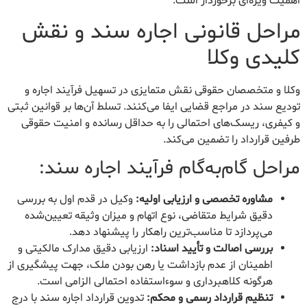
اهمیت ویژه‌ای برخوردار است.
مراحل قانونی اجاره سند و نقش
کلیدی وکلا
وکلا و متخصصان حقوقی نقش متمایزی در تسهیل فرآیند اجاره و
تودیع سند در مراجع قضایی ایفا می‌کنند. تسلط آن‌ها بر قوانین ثبتی
و کیفری، ریسک‌های احتمالی را به حداقل رسانده و امنیت حقوقی
طرفین قرارداد را تضمین می‌کند.
مراحل گام‌به‌گام فرآیند اجاره سند:
مشاوره تخصصی و ارزیابی اولیه:
وکیل در قدم اول به بررسی
دقیق شرایط متقاضی، نوع اتهام و میزان وثیقه تعیین‌شده
می‌پردازد تا مناسب‌ترین راهکار را پیشنهاد دهد.
بررسی اصالت و تأیید اسناد:
ارزیابی دقیق مدارک مالکیتی و
اطمینان از عدم بازداشت یا رهن بودن ملک، جهت پیشگیری از
هرگونه کلاهبرداری و سوءاستفاده احتمالی الزامی است.
تنظیم قرارداد رسمی و محکم:
تدوین قرارداد اجاره سند با درج