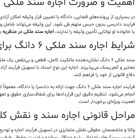
اهمیت و ضرورت اجاره سند ملکی
در بسیاری از پرونده‌های قضایی، دادگاه با تعیین قرار وثیقه امکان آزاد
فرایند دادرسی بدون حبس متهم طی شود. این وثیقه می‌تواند شامل وجه 
یا خانواده او توانایی تأمین وثیقه را ندارند،
اجاره سند ملکی در منظریه
به
شرایط اجاره سند ملکی ۶ دانگ برای دادسرا
سند ملکی ۶ دانگ نشان‌دهنده مالکیت کامل، قطعی و بی‌نقص یک
معتبر و کم‌ریسک می‌پذیرند. اجاره این نوع اسناد با تسهیل فرآیند آزا
دفاع قانونی از خود را فراهم کند.
فرآیند اجاره سند ملکی ۶ دانگ جهت ارائه به دادسرا یا 
انجام می‌شود. تنظیم دقیق این قراردادها برای شفاف‌سازی حقوق و تع
اهمیت ویژه‌ای برخوردار است.
مراحل قانونی اجاره سند و نقش کلی
وکلا و متخصصان حقوقی نقش متمایزی در تسهیل فرآیند اجاره و تودیع س
کیفری، ریسک‌های احتمالی را به حداقل رسانده و امنیت حقوقی طرفین ق