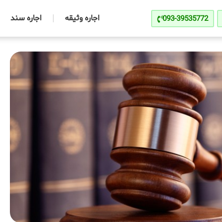
اجاره وثیقه
اجاره سند
093-39535772