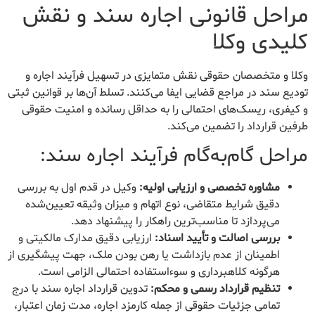
مراحل قانونی اجاره سند و نقش
کلیدی وکلا
وکلا و متخصصان حقوقی نقش متمایزی در تسهیل فرآیند اجاره و
تودیع سند در مراجع قضایی ایفا می‌کنند. تسلط آن‌ها بر قوانین ثبتی
و کیفری، ریسک‌های احتمالی را به حداقل رسانده و امنیت حقوقی
طرفین قرارداد را تضمین می‌کند.
مراحل گام‌به‌گام فرآیند اجاره سند:
مشاوره تخصصی و ارزیابی اولیه:
وکیل در قدم اول به بررسی
دقیق شرایط متقاضی، نوع اتهام و میزان وثیقه تعیین‌شده
می‌پردازد تا مناسب‌ترین راهکار را پیشنهاد دهد.
بررسی اصالت و تأیید اسناد:
ارزیابی دقیق مدارک مالکیتی و
اطمینان از عدم بازداشت یا رهن بودن ملک، جهت پیشگیری از
هرگونه کلاهبرداری و سوءاستفاده احتمالی الزامی است.
تنظیم قرارداد رسمی و محکم:
تدوین قرارداد اجاره سند با درج
تمامی جزئیات حقوقی از جمله کارمزد اجاره، مدت زمان اعتبار،