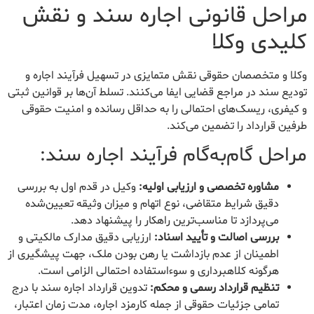
مراحل قانونی اجاره سند و نقش
کلیدی وکلا
وکلا و متخصصان حقوقی نقش متمایزی در تسهیل فرآیند اجاره و
تودیع سند در مراجع قضایی ایفا می‌کنند. تسلط آن‌ها بر قوانین ثبتی
و کیفری، ریسک‌های احتمالی را به حداقل رسانده و امنیت حقوقی
طرفین قرارداد را تضمین می‌کند.
مراحل گام‌به‌گام فرآیند اجاره سند:
مشاوره تخصصی و ارزیابی اولیه:
وکیل در قدم اول به بررسی
دقیق شرایط متقاضی، نوع اتهام و میزان وثیقه تعیین‌شده
می‌پردازد تا مناسب‌ترین راهکار را پیشنهاد دهد.
بررسی اصالت و تأیید اسناد:
ارزیابی دقیق مدارک مالکیتی و
اطمینان از عدم بازداشت یا رهن بودن ملک، جهت پیشگیری از
هرگونه کلاهبرداری و سوءاستفاده احتمالی الزامی است.
تنظیم قرارداد رسمی و محکم:
تدوین قرارداد اجاره سند با درج
تمامی جزئیات حقوقی از جمله کارمزد اجاره، مدت زمان اعتبار،