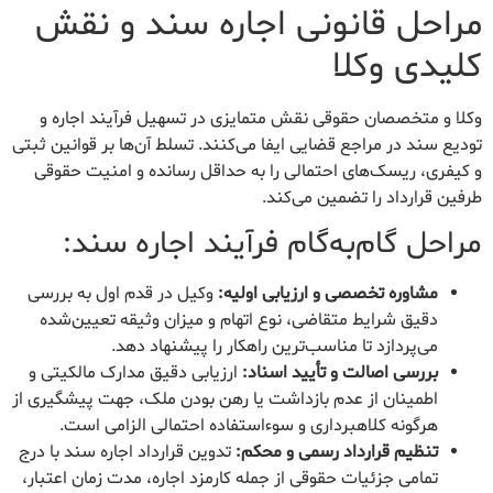
مراحل قانونی اجاره سند و نقش
کلیدی وکلا
وکلا و متخصصان حقوقی نقش متمایزی در تسهیل فرآیند اجاره و
تودیع سند در مراجع قضایی ایفا می‌کنند. تسلط آن‌ها بر قوانین ثبتی
و کیفری، ریسک‌های احتمالی را به حداقل رسانده و امنیت حقوقی
طرفین قرارداد را تضمین می‌کند.
مراحل گام‌به‌گام فرآیند اجاره سند:
مشاوره تخصصی و ارزیابی اولیه:
وکیل در قدم اول به بررسی
دقیق شرایط متقاضی، نوع اتهام و میزان وثیقه تعیین‌شده
می‌پردازد تا مناسب‌ترین راهکار را پیشنهاد دهد.
بررسی اصالت و تأیید اسناد:
ارزیابی دقیق مدارک مالکیتی و
اطمینان از عدم بازداشت یا رهن بودن ملک، جهت پیشگیری از
هرگونه کلاهبرداری و سوءاستفاده احتمالی الزامی است.
تنظیم قرارداد رسمی و محکم:
تدوین قرارداد اجاره سند با درج
تمامی جزئیات حقوقی از جمله کارمزد اجاره، مدت زمان اعتبار،