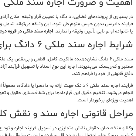
اهمیت و ضرورت اجاره سند ملکی
در بسیاری از پرونده‌های قضایی، دادگاه با تعیین قرار وثیقه امکان آزاد
فرایند دادرسی بدون حبس متهم طی شود. این وثیقه می‌تواند شامل وجه 
یا خانواده او توانایی تأمین وثیقه را ندارند،
اجاره سند ملکی در قروه درج
شرایط اجاره سند ملکی ۶ دانگ برای دادسرا
سند ملکی ۶ دانگ نشان‌دهنده مالکیت کامل، قطعی و بی‌نقص یک
معتبر و کم‌ریسک می‌پذیرند. اجاره این نوع اسناد با تسهیل فرآیند آزا
دفاع قانونی از خود را فراهم کند.
فرآیند اجاره سند ملکی ۶ دانگ جهت ارائه به دادسرا یا 
انجام می‌شود. تنظیم دقیق این قراردادها برای شفاف‌سازی حقوق و تع
اهمیت ویژه‌ای برخوردار است.
مراحل قانونی اجاره سند و نقش کلی
وکلا و متخصصان حقوقی نقش متمایزی در تسهیل فرآیند اجاره و تودیع س
کیفری، ریسک‌های احتمالی را به حداقل رسانده و امنیت حقوقی طرفین ق