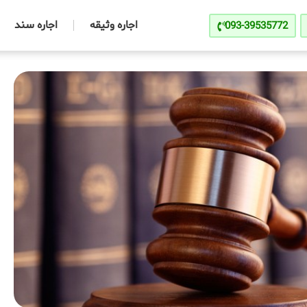
اجاره وثیقه
اجاره سند
093-39535772