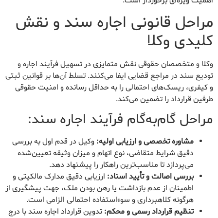
اهمیت ویژه‌ای برخوردار است.
مراحل قانونی اجاره سند و نقش
کلیدی وکلا
وکلا و متخصصان حقوقی نقش متمایزی در تسهیل فرآیند اجاره و
تودیع سند در مراجع قضایی ایفا می‌کنند. تسلط آن‌ها بر قوانین ثبتی
و کیفری، ریسک‌های احتمالی را به حداقل رسانده و امنیت حقوقی
طرفین قرارداد را تضمین می‌کند.
مراحل گام‌به‌گام فرآیند اجاره سند:
مشاوره تخصصی و ارزیابی اولیه:
وکیل در قدم اول به بررسی
دقیق شرایط متقاضی، نوع اتهام و میزان وثیقه تعیین‌شده
می‌پردازد تا مناسب‌ترین راهکار را پیشنهاد دهد.
بررسی اصالت و تأیید اسناد:
ارزیابی دقیق مدارک مالکیتی و
اطمینان از عدم بازداشت یا رهن بودن ملک، جهت پیشگیری از
هرگونه کلاهبرداری و سوءاستفاده احتمالی الزامی است.
تنظیم قرارداد رسمی و محکم:
تدوین قرارداد اجاره سند با درج