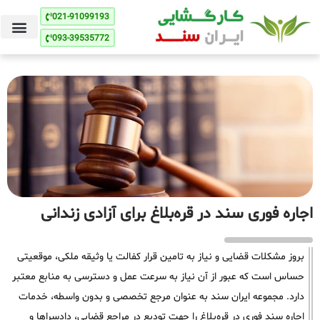
021-91099193
093-39535772
اجاره فوری سند در قره‌بلاغ برای آزادی زندانی
بروز مشکلات قضایی و نیاز به تامین قرار کفالت یا وثیقه ملکی، موقعیتی
حساس است که عبور از آن نیاز به سرعت عمل و دسترسی به منابع معتبر
دارد. مجموعه ایران سند به عنوان مرجع تخصصی و بدون واسطه، خدمات
اجاره سند فوری در قره‌بلاغ را جهت تودیع در مراجع قضایی، دادسراها و