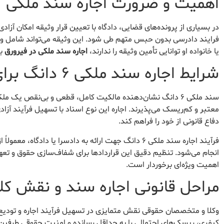
اهمیت و ضرورت اجاره سند ملکی
در بسیاری از پرونده‌های قضایی، دادگاه با تعیین قرار وثیقه امکان آزاد
فرایند دادرسی بدون حبس متهم طی شود. این وثیقه می‌تواند شامل وجه 
یا خانواده او توانایی تأمین وثیقه را ندارند،
اجاره سند ملکی در فیرورق
به
شرایط اجاره سند ملکی ۶ دانگ برای دادسرا
سند ملکی ۶ دانگ نشان‌دهنده مالکیت کامل، قطعی و بی‌نقص یک
معتبر و کم‌ریسک می‌پذیرند. اجاره این نوع اسناد با تسهیل فرآیند آزا
دفاع قانونی از خود را فراهم کند.
فرآیند اجاره سند ملکی ۶ دانگ جهت ارائه به دادسرا یا 
انجام می‌شود. تنظیم دقیق این قراردادها برای شفاف‌سازی حقوق و تع
اهمیت ویژه‌ای برخوردار است.
مراحل قانونی اجاره سند و نقش کلی
وکلا و متخصصان حقوقی نقش متمایزی در تسهیل فرآیند اجاره و تودیع س
کیفری، ریسک‌های احتمالی را به حداقل رسانده و امنیت حقوقی طرفین ق