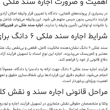
اهمیت و ضرورت اجاره سند ملکی
در بسیاری از پرونده‌های قضایی، دادگاه با تعیین قرار وثیقه امکان آزاد
فرایند دادرسی بدون حبس متهم طی شود. این وثیقه می‌تواند شامل وجه 
یا خانواده او توانایی تأمین وثیقه را ندارند،
اجاره سند ملکی در فجربرآفت
شرایط اجاره سند ملکی ۶ دانگ برای دادسرا
سند ملکی ۶ دانگ نشان‌دهنده مالکیت کامل، قطعی و بی‌نقص یک
معتبر و کم‌ریسک می‌پذیرند. اجاره این نوع اسناد با تسهیل فرآیند آزا
دفاع قانونی از خود را فراهم کند.
فرآیند اجاره سند ملکی ۶ دانگ جهت ارائه به دادسرا یا 
انجام می‌شود. تنظیم دقیق این قراردادها برای شفاف‌سازی حقوق و تع
اهمیت ویژه‌ای برخوردار است.
مراحل قانونی اجاره سند و نقش کلی
وکلا و متخصصان حقوقی نقش متمایزی در تسهیل فرآیند اجاره و تودیع س
کیفری، ریسک‌های احتمالی را به حداقل رسانده و امنیت حقوقی طرفین ق