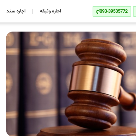
اجاره وثیقه
اجاره سند
093-39535772