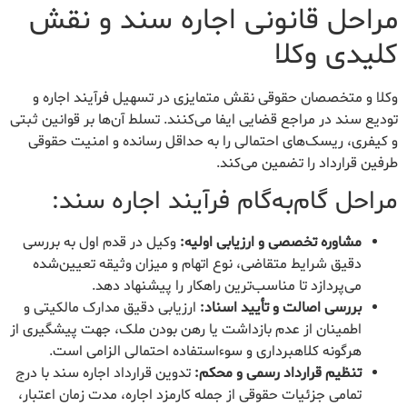
مراحل قانونی اجاره سند و نقش
کلیدی وکلا
وکلا و متخصصان حقوقی نقش متمایزی در تسهیل فرآیند اجاره و
تودیع سند در مراجع قضایی ایفا می‌کنند. تسلط آن‌ها بر قوانین ثبتی
و کیفری، ریسک‌های احتمالی را به حداقل رسانده و امنیت حقوقی
طرفین قرارداد را تضمین می‌کند.
مراحل گام‌به‌گام فرآیند اجاره سند:
مشاوره تخصصی و ارزیابی اولیه:
وکیل در قدم اول به بررسی
دقیق شرایط متقاضی، نوع اتهام و میزان وثیقه تعیین‌شده
می‌پردازد تا مناسب‌ترین راهکار را پیشنهاد دهد.
بررسی اصالت و تأیید اسناد:
ارزیابی دقیق مدارک مالکیتی و
اطمینان از عدم بازداشت یا رهن بودن ملک، جهت پیشگیری از
هرگونه کلاهبرداری و سوءاستفاده احتمالی الزامی است.
تنظیم قرارداد رسمی و محکم:
تدوین قرارداد اجاره سند با درج
تمامی جزئیات حقوقی از جمله کارمزد اجاره، مدت زمان اعتبار،