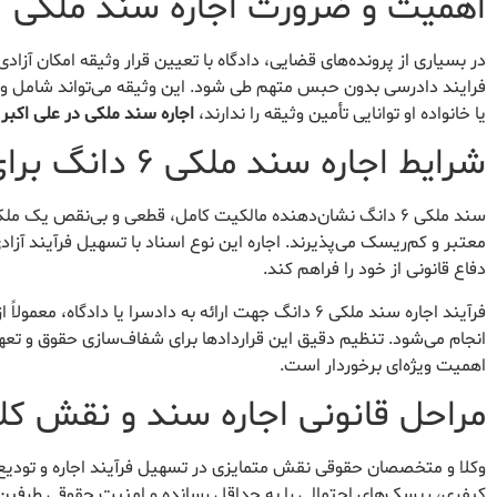
اهمیت و ضرورت اجاره سند ملکی
در بسیاری از پرونده‌های قضایی، دادگاه با تعیین قرار وثیقه امکان آزاد
فرایند دادرسی بدون حبس متهم طی شود. این وثیقه می‌تواند شامل وجه 
یا خانواده او توانایی تأمین وثیقه را ندارند،
اجاره سند ملکی در علی اکبر
ب
شرایط اجاره سند ملکی ۶ دانگ برای دادسرا
سند ملکی ۶ دانگ نشان‌دهنده مالکیت کامل، قطعی و بی‌نقص یک
معتبر و کم‌ریسک می‌پذیرند. اجاره این نوع اسناد با تسهیل فرآیند آزا
دفاع قانونی از خود را فراهم کند.
فرآیند اجاره سند ملکی ۶ دانگ جهت ارائه به دادسرا یا 
انجام می‌شود. تنظیم دقیق این قراردادها برای شفاف‌سازی حقوق و تع
اهمیت ویژه‌ای برخوردار است.
مراحل قانونی اجاره سند و نقش کلی
وکلا و متخصصان حقوقی نقش متمایزی در تسهیل فرآیند اجاره و تودیع س
کیفری، ریسک‌های احتمالی را به حداقل رسانده و امنیت حقوقی طرفین ق