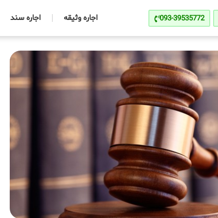
اجاره وثیقه
اجاره سند
093-39535772