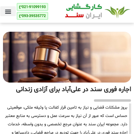
021-91099193
093-39535772
اجاره فوری سند در علی‌آباد برای آزادی زندانی
بروز مشکلات قضایی و نیاز به تامین قرار کفالت یا وثیقه ملکی، موقعیتی
حساس است که عبور از آن نیاز به سرعت عمل و دسترسی به منابع معتبر
دارد. مجموعه ایران سند به عنوان مرجع تخصصی و بدون واسطه، خدمات
اجاره سند فوری در علی‌آباد را جهت تودیع در مراجع قضایی، دادسراها و