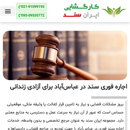
021-91099193
093-39535772
اجاره فوری سند در عباس‌آباد برای آزادی زندانی
بروز مشکلات قضایی و نیاز به تامین قرار کفالت یا وثیقه ملکی، موقعیتی
حساس است که عبور از آن نیاز به سرعت عمل و دسترسی به منابع معتبر
دارد. مجموعه ایران سند به عنوان مرجع تخصصی و بدون واسطه، خدمات
اجاره سند فوری در عباس‌آباد را جهت تودیع در مراجع قضایی، دادسراها و