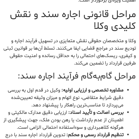
اهمیت ویژه‌ای برخوردار است.
مراحل قانونی اجاره سند و نقش
کلیدی وکلا
وکلا و متخصصان حقوقی نقش متمایزی در تسهیل فرآیند اجاره و
تودیع سند در مراجع قضایی ایفا می‌کنند. تسلط آن‌ها بر قوانین ثبتی
و کیفری، ریسک‌های احتمالی را به حداقل رسانده و امنیت حقوقی
طرفین قرارداد را تضمین می‌کند.
مراحل گام‌به‌گام فرآیند اجاره سند:
مشاوره تخصصی و ارزیابی اولیه:
وکیل در قدم اول به بررسی
دقیق شرایط متقاضی، نوع اتهام و میزان وثیقه تعیین‌شده
می‌پردازد تا مناسب‌ترین راهکار را پیشنهاد دهد.
بررسی اصالت و تأیید اسناد:
ارزیابی دقیق مدارک مالکیتی و
اطمینان از عدم بازداشت یا رهن بودن ملک، جهت پیشگیری از
هرگونه کلاهبرداری و سوءاستفاده احتمالی الزامی است.
تنظیم قرارداد رسمی و محکم:
تدوین قرارداد اجاره سند با درج