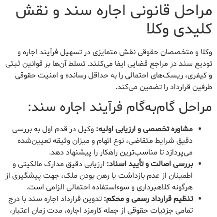
مراحل قانونی اجاره سند و نقش
کلیدی وکلا
وکلا و متخصصان حقوقی نقش متمایزی در تسهیل فرآیند اجاره و
تودیع سند در مراجع قضایی ایفا می‌کنند. تسلط آن‌ها بر قوانین ثبتی
و کیفری، ریسک‌های احتمالی را به حداقل رسانده و امنیت حقوقی
طرفین قرارداد را تضمین می‌کند.
مراحل گام‌به‌گام فرآیند اجاره سند:
مشاوره تخصصی و ارزیابی اولیه:
وکیل در قدم اول به بررسی
دقیق شرایط متقاضی، نوع اتهام و میزان وثیقه تعیین‌شده
می‌پردازد تا مناسب‌ترین راهکار را پیشنهاد دهد.
بررسی اصالت و تأیید اسناد:
ارزیابی دقیق مدارک مالکیتی و
اطمینان از عدم بازداشت یا رهن بودن ملک، جهت پیشگیری از
هرگونه کلاهبرداری و سوءاستفاده احتمالی الزامی است.
تنظیم قرارداد رسمی و محکم:
تدوین قرارداد اجاره سند با درج
تمامی جزئیات حقوقی از جمله کارمزد اجاره، مدت زمان اعتبار،