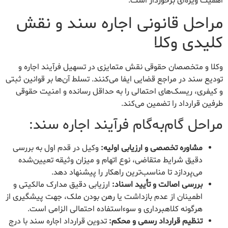
اهمیت ویژه‌ای برخوردار است.
مراحل قانونی اجاره سند و نقش
کلیدی وکلا
وکلا و متخصصان حقوقی نقش متمایزی در تسهیل فرآیند اجاره و
تودیع سند در مراجع قضایی ایفا می‌کنند. تسلط آن‌ها بر قوانین ثبتی
و کیفری، ریسک‌های احتمالی را به حداقل رسانده و امنیت حقوقی
طرفین قرارداد را تضمین می‌کند.
مراحل گام‌به‌گام فرآیند اجاره سند:
مشاوره تخصصی و ارزیابی اولیه:
وکیل در قدم اول به بررسی
دقیق شرایط متقاضی، نوع اتهام و میزان وثیقه تعیین‌شده
می‌پردازد تا مناسب‌ترین راهکار را پیشنهاد دهد.
بررسی اصالت و تأیید اسناد:
ارزیابی دقیق مدارک مالکیتی و
اطمینان از عدم بازداشت یا رهن بودن ملک، جهت پیشگیری از
هرگونه کلاهبرداری و سوءاستفاده احتمالی الزامی است.
تنظیم قرارداد رسمی و محکم:
تدوین قرارداد اجاره سند با درج